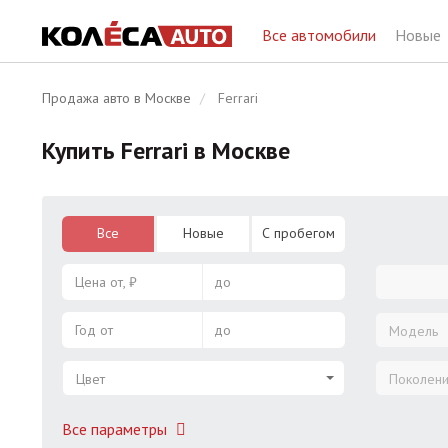
Все автомобили
Новые
Продажа авто в Москве
Ferrari
Купить Ferrari в Москве
Все
Новые
С пробегом
Цена от, ₽
до
Год от
до
Модель
Цвет
Поколен
Все параметры