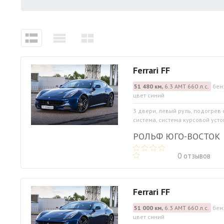
Ferrari FF
51 480 км,
6.3 АМТ 660 л.с.
бен
цвет синий
3 двери, левый руль, подогрев
система, система курсовой устой
РОЛЬФ ЮГО-ВОСТОК
0 отзывов
Ferrari FF
51 000 км,
6.3 АМТ 660 л.с.
бен
цвет синий