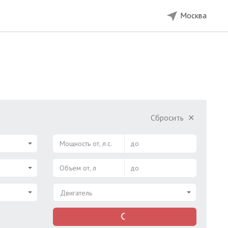
Москва
Сбросить
✕
Мощность от, л.с.
до
Объем от, л
до
Двигатель