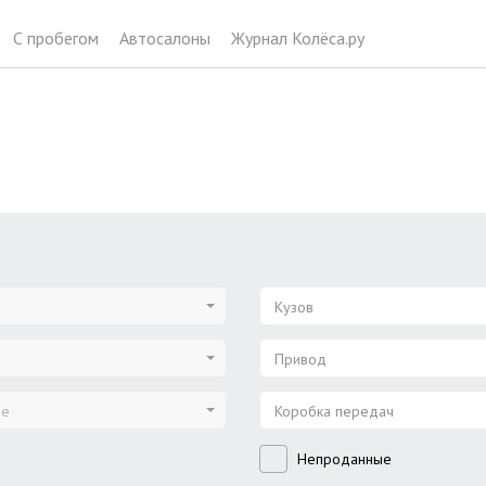
С пробегом
Автосалоны
Журнал Колёса.ру
Кузов
Привод
ие
Коробка передач
Непроданные