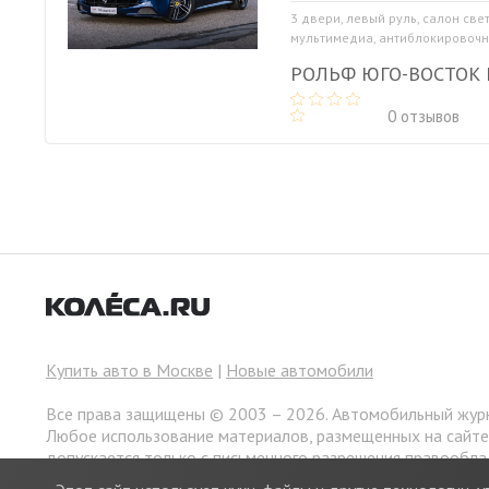
3 двери, левый руль, салон све
мультимедиа, антиблокировочна
РОЛЬФ ЮГО-ВОСТОК
0 отзывов
Купить авто в Москве
|
Новые автомобили
Все права защищены © 2003 – 2026. Автомобильный жур
Любое использование материалов, размещенных на сайт
допускается только с письменного разрешения правообла