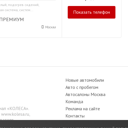
тлый, подогрев сидений,
я система, систем...
Показать телефон
 ПРЕМИУМ
Москва
Новые автомобили
Авто с пробегом
Автосалоны Москва
Команда
нал «КОЛЕСА».
Реклама на сайте
е
www.kolesa.ru
,
Контакты
дателя.
Вакансии