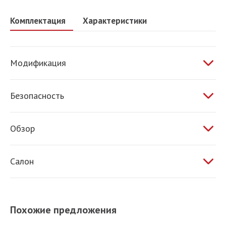
Комплектация
Характеристики
Модификация
1.6 AT 87 л.с.
Безопасность
ABS
Обзор
Электропривод зеркал
Салон
Обогрев зеркал
Обогрев сидений
Климат-контроль
Похожие предложения
Усилитель руля