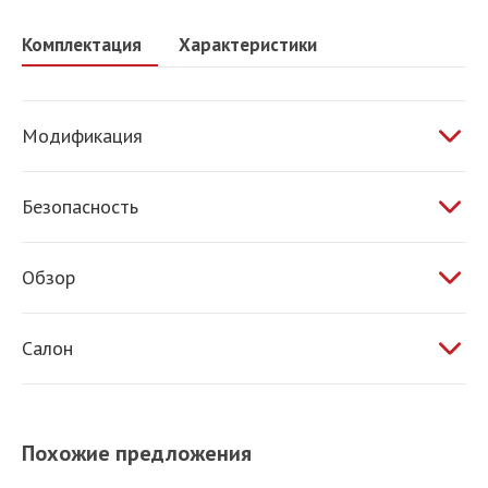
Комплектация
Характеристики
Модификация
1.6 AT 87 л.с.
Безопасность
ABS
Обзор
Электропривод зеркал
Салон
Обогрев зеркал
Обогрев сидений
Кондиционер
Похожие предложения
Усилитель руля