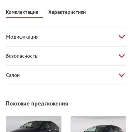
Комплектация
Характеристики
Модификация
1.8 МТ 125 л.с.
Безопасность
ABS
Салон
ESP
Обогрев сидений
Антипробуксовочная система
Кондиционер
Похожие предложения
Усилитель руля
Бортовой компьютер
Регулировка руля