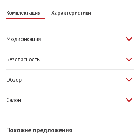
Комплектация
Характеристики
Модификация
2.0 МТ 115 л.с.
Безопасность
ABS
Обзор
Электропривод зеркал
Салон
Обогрев зеркал
Обогрев сидений
Кондиционер
Похожие предложения
Усилитель руля