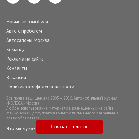
Новые автомобили
Авто с пробегом
Автосалоны Москва
Команда
Реклама на сайте
Контакты
Вакансии
Политика конфиденциальности
Все права защищены © 2003 – 2026. Автомобильный журнал
«КОЛЕСА» Москва.
Любое использование материалов, размещенных на сайте
msk.kolesa.ru
, допускается только с письменного разрешения
правообладателя.
Показать телефон
Что вы думаете о нашем сервисе?