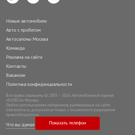
Новые автомобили
Авто с пробегом
Автосалоны Москва
Команда
Реклама на сайте
Контакты
Вакансии
Политика конфиденциальности
Все права защищены © 2003 – 2026. Автомобильный журнал
«КОЛЕСА» Москва.
Любое использование материалов, размещенных на сайте
msk.kolesa.ru
, допускается только с письменного разрешения
правообладателя.
Показать телефон
Что вы думаете о нашем сервисе?