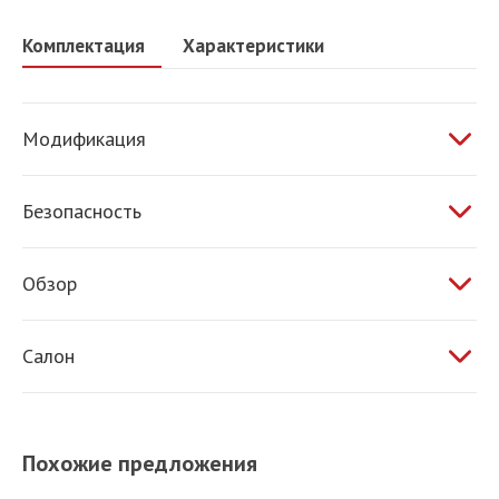
Комплектация
Характеристики
Модификация
2.0 МТ 122 л.с.
Безопасность
ABS
Обзор
Электропривод зеркал
Салон
Обогрев зеркал
Обогрев сидений
Кондиционер
Похожие предложения
Усилитель руля