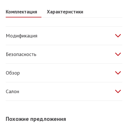
Комплектация
Характеристики
Модификация
2.4 AT 175 л.с.
Безопасность
ABS
Обзор
Электропривод зеркал
Салон
Обогрев зеркал
Обогрев сидений
Климат-контроль
Похожие предложения
Усилитель руля