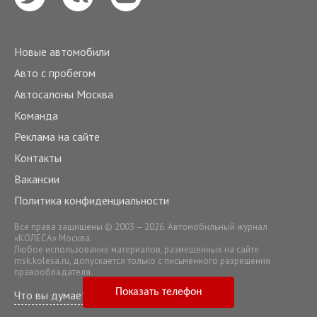
Новые автомобили
Авто с пробегом
Автосалоны Москва
Команда
Реклама на сайте
Контакты
Вакансии
Политика конфиденциальности
Все права защищены © 2003 – 2026. Автомобильный журнал
«КОЛЕСА» Москва.
Любое использование материалов, размещенных на сайте
msk.kolesa.ru
, допускается только с письменного разрешения
правообладателя.
Показать телефон
Что вы думаете о нашем сервисе?