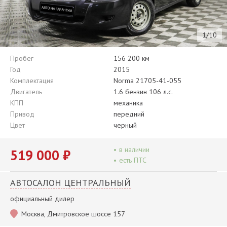
1/10
Пробег
156 200 км
Год
2015
Комплектация
Norma 21705-41-055
Двигатель
1.6 бензин 106 л.с.
КПП
механика
Привод
передний
Цвет
черный
•
в наличии
519 000 ₽
•
есть ПТС
АВТОСАЛОН ЦЕНТРАЛЬНЫЙ
официальный дилер
Москва, Дмитровское шоссе 157