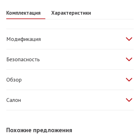
Комплектация
Характеристики
Модификация
1.6 МТ 106 л.с.
Безопасность
ABS
Обзор
Электропривод зеркал
Салон
Обогрев зеркал
Усилитель руля
Бортовой компьютер
Похожие предложения
Регулировка руля