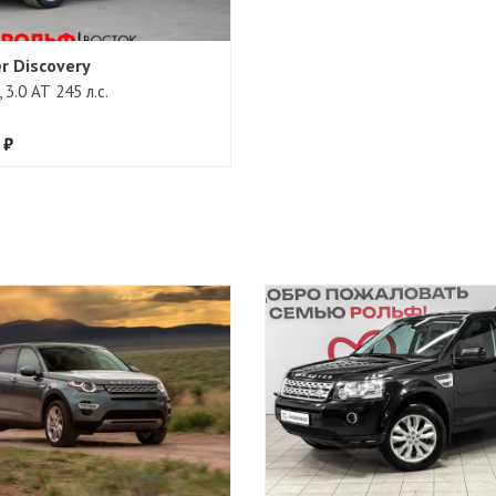
r Discovery
 3.0 АТ 245 л.с.
 ₽