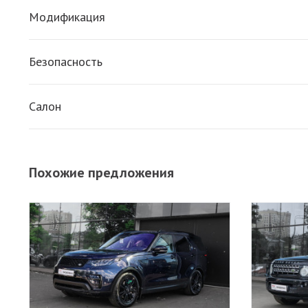
Модификация
3.0 AT 211 л.с.
Безопасность
ESP
Салон
Антипробуксовочная система
Обогрев сидений
Усилитель руля
Похожие предложения
Бортовой компьютер