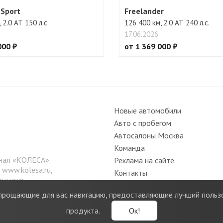
 Sport
Freelander
 2.0 АТ 150 л.с.
126 400 км, 2.0 АТ 240 л.с.
17.06.2026
000 ₽
от 1 369 000 ₽
Новые автомобили
Авто с пробегом
Автосалоны Москва
Команда
нал «КОЛЕСА».
Реклама на сайте
е
www.kolesa.ru
,
Контакты
дателя.
Вакансии
 упрощающие для вас навигацию, предоставляющие лучший поль
Политика конфиденциальности
продукта.
Ок!