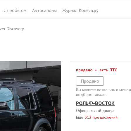
РОЛЬФ-ВОСТОК
С пробегом
Автосалоны
Журнал Колёса.ру
официальный дилер
Москва
ver Discovery
продано
•
есть ПТС
Продано
Вы можете позвонить и мене
подберет аналог
РОЛЬФ-ВОСТОК
Официальный дилер
Еще
512 предложений