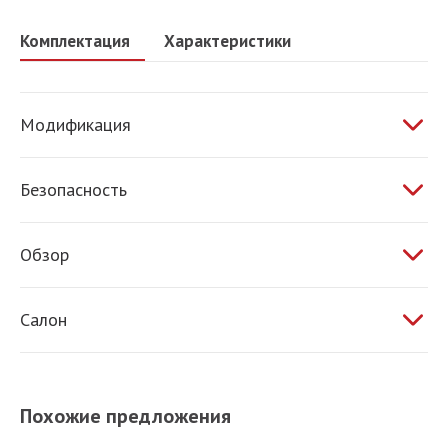
Комплектация
Характеристики
Модификация
1.4 AT 150 л.с.
Безопасность
ABS
Обзор
Электропривод зеркал
Салон
Обогрев зеркал
Обогрев сидений
Кондиционер
Похожие предложения
Усилитель руля