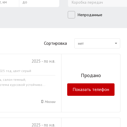
, км
до
Коробка передач
Непроданные
Сортировка
нет
2025 - по н.в.
025 год, цвет серый
Продано
ь, салон темный,
стема курсовой устойчиво...
Показать телефон
Москва
2025 - по н.в.