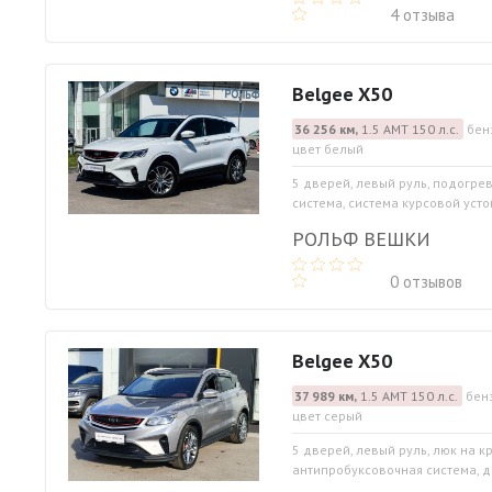
4 отзыва
Belgee X50
36 256 км,
1.5 АМТ 150 л.с.
бен
цвет белый
5 дверей, левый руль, подогре
система, система курсовой устой
РОЛЬФ ВЕШКИ
0 отзывов
Belgee X50
37 989 км,
1.5 АМТ 150 л.с.
бен
цвет серый
5 дверей, левый руль, люк на 
антипробуксовочная система, да