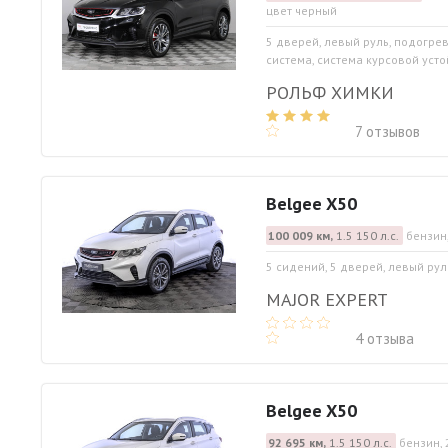
цвет черный
5 дверей, левый руль, подогре
система, система курсовой устой
РОЛЬФ ХИМКИ
7 отзывов
Belgee X50
100 009 км,
1.5 150 л.с.
бензин,
5 сидений, 5 дверей, левый рул
MAJOR EXPERT
4 отзыва
Belgee X50
92 695 км,
1.5 150 л.с.
бензин, 