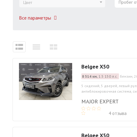
Пробег от
Цвет
Все параметры
Belgee X50
8 514 км,
1.5 150 л.с.
бензин, 2
5 сидений, 5 дверей, левый рул
антиблокировочная система, си
MAJOR EXPERT
4 отзыва
Belgee X50