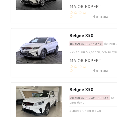
MAJOR EXPERT
4 отзыва
Belgee X50
84 459 км,
1.5 150 л.с.
бензин, 
5 сидений, 5 дверей, левый рул
MAJOR EXPERT
4 отзыва
Belgee X50
28 700 км,
1.5 АМТ 150 л.с.
бен
цвет белый
5 дверей, левый руль