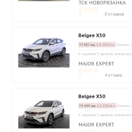
ТСК НОВОРЯЗАНКА
0 отзывов
Belgee X50
77 937 км,
1.5 150 л.с.
бензин, 
5 сидений, 5 дверей, левый рул
MAJOR EXPERT
4 отзыва
Belgee X50
73 695 км,
1.5 150 л.с.
бензин, 
5 сидений, 5 дверей, левый рул
MAJOR EXPERT