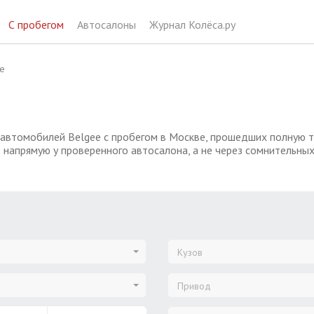
С пробегом
Автосалоны
Журнал Колёса.ру
e
 автомобилей Belgee с пробегом в Москве, прошедших полную т
 напрямую у проверенного автосалона, а не через сомнительны
Кузов
Привод