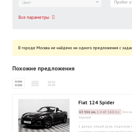
Пробег от
Цвет
Все параметры
В городе Москва не найдено ни одного предложения с задан
Похожие предложения
Fiat 124 Spider
63 966 км,
1.4 АТ 160 л.с.
бензи
черный
2 двери, левый руль, подогрев
система, система курсовой устой