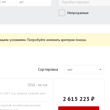
, км
до
Коробка передач
Непроданные
ными условиями. Попробуйте изменить критерии поиска.
Сортировка
нет
2016 - по н.в.
н, 2017 год, привод задний, цвет
2 615 223 ₽
 сидений, антиблокировочная
чивости, дат...