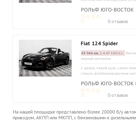
РОЛЬФ ЮГО-ВОСТОК
0 отзывов
Fiat 124 Spider
63 966 км,
1.4 АТ 160 л.с.
бензи
черный металлик
2 двери, левый руль, салон те
стекол, антиблокировочная систе
РОЛЬФ ЮГО-ВОСТОК
0 отзывов
На нашей площадке представлено более 20000 б/у автом
приводом, АКПП или МКПП, с бензиновыми и дизельными 