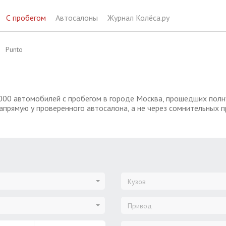
С пробегом
Автосалоны
Журнал Колёса.ру
Punto
000 автомобилей с пробегом в городе Москва, прошедших полну
апрямую у проверенного автосалона, а не через сомнительных 
Кузов
Привод