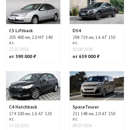
C5 Liftback
DS4
205 400 км, 2.0 МТ 140
298 719 км, 1.6 АТ 150
л.с.
л.с.
22.07.2026
02.08.2026
от 390 000 ₽
от 639 000 ₽
C4 Hatchback
SpaceTourer
174 100 км, 1.6 АТ 120
211 148 км, 2.0 АТ 150
л.с.
л.с.
15.10.2025
09.07.2026