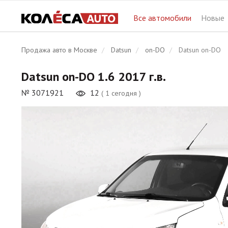
Datsun on-DO
Все автомобили
Новые
2014 - по н.в.
Продажа авто в Москве
Datsun
on-DO
Datsun on-DO
Datsun on-DO 1.6 2017 г.в.
№ 3071921
12
( 1 сегодня )