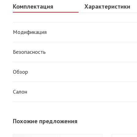
Комплектация
Характеристики
Модификация
1.6 AT 87 л.с.
Безопасность
ABS
Обзор
Электропривод зеркал
Салон
Обогрев зеркал
Обогрев сидений
Кондиционер
Похожие предложения
Усилитель руля