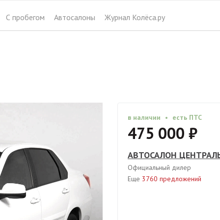
АВТОСАЛОН ЦЕНТРАЛЬНЫЙ
С пробегом
Автосалоны
Журнал Колёса.ру
47
официальный дилер
Москва, Дмитровское шоссе 157
в наличии
•
есть ПТС
475 000 ₽
АВТОСАЛОН ЦЕНТРАЛ
Официальный дилер
Еще
3760 предложений