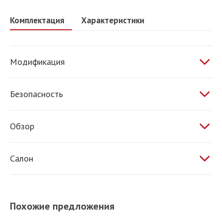
Комплектация
Характеристики
Модификация
1.6 МТ 106 л.с.
Безопасность
ABS
Обзор
Электропривод зеркал
Салон
Обогрев зеркал
Обогрев сидений
Климат-контроль
Похожие предложения
Усилитель руля