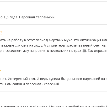
о 1,5 года. Персонал тепленький.
рать на работу в этот период мёртвых мух? Это оптимизация ил
ажные ... и спят на ходу. А с принтера , распечатанный счёт на 
в соседнем углу напротив, в нескольких метрах :))). Так держать
 нет. Интересный ход. И ведь купила бы, да много нареканий на
ь. Сам салон и персонал - классный.
в в данном гнезде Майджора. Машины на любой вкус и кошелёк.