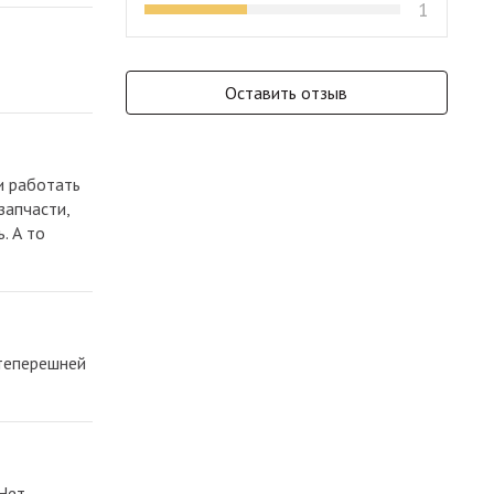
1
Оставить отзыв
и работать
запчасти,
. А то
 теперешней
 Нет