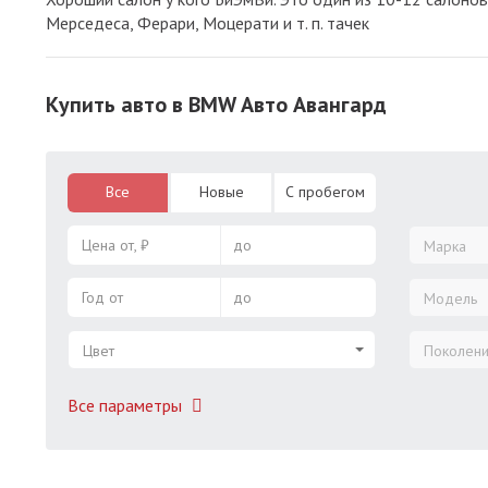
Мерседеса, Ферари, Моцерати и т. п. тачек
Купить авто в BMW Авто Авангард
Все
Новые
С пробегом
Цена от, ₽
до
Марка
Год от
до
Модель
Цвет
Поколен
Все параметры