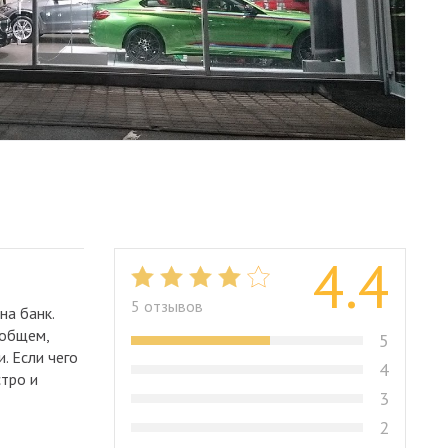
4.4
5 отзывов
на банк.
 общем,
5
. Если чего
4
стро и
3
2