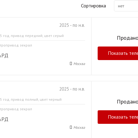
Сортировка
нет
2025 - по н.в.
5 год, привод передний, цвет серый
Продан
ктропривод зекрал
Показать тел
АРД
Москва
2025 - по н.в.
5 год, привод полный, цвет черный
Продан
ктропривод зекрал
Показать тел
АРД
Москва