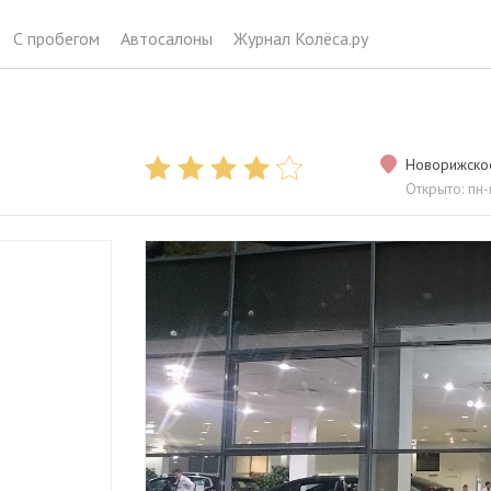
С пробегом
Автосалоны
Журнал Колёса.ру
Новорижское
Открыто: пн-