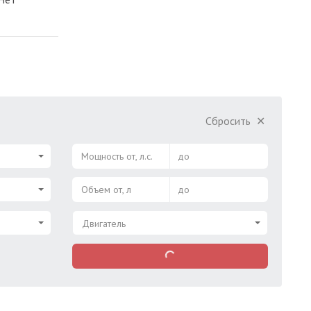
Сбросить
✕
Мощность от, л.с.
до
Объем от, л
до
Двигатель