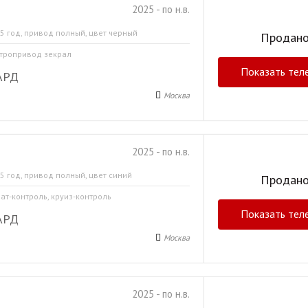
2025 - по н.в.
5 год, привод полный, цвет черный
Продан
ктропривод зекрал
Показать тел
АРД
Москва
2025 - по н.в.
5 год, привод полный, цвет синий
Продан
мат-контроль, круиз-контроль
Показать тел
АРД
Москва
2025 - по н.в.