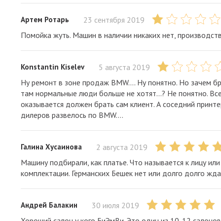
Артем Ротарь
23 сентября 2019
Помойка жуть. Машин в наличии никаких нет, производств
Konstantin Kiselev
5 августа 2019
Ну ремонт в зоне продаж BMW.... Ну понятно. Но зачем б
там нормальные люди больше не хотят...? Не понятно. Все в
оказывается должен брать сам клиент. А соседний принтер 
дилеров развелось по BMW....
Галина Хусаинова
2 августа 2019
Машину подбирали, как платье. Что называется к лицу или
комплектации. Германских Бешек нет или долго долго ждат
Андрей Балакин
30 июля 2019
Хороший салон у кого БиЭмВи. Это один из 10-12 салоно