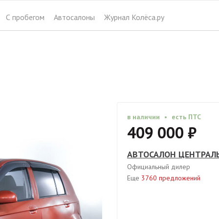
АВТОСАЛОН ЦЕНТРАЛЬНЫЙ
С пробегом
Автосалоны
Журнал Колёса.ру
40
официальный дилер
Москва, Дмитровское шоссе 157
в наличии
•
есть ПТС
409 000 ₽
АВТОСАЛОН ЦЕНТРАЛ
Официальный дилер
Еще
3760 предложений