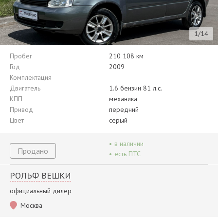
1/14
Пробег
210 108 км
Год
2009
Комплектация
Двигатель
1.6 бензин 81 л.с.
КПП
механика
Привод
передний
Цвет
серый
•
в наличии
Продано
•
есть ПТС
РОЛЬФ ВЕШКИ
официальный дилер
Москва