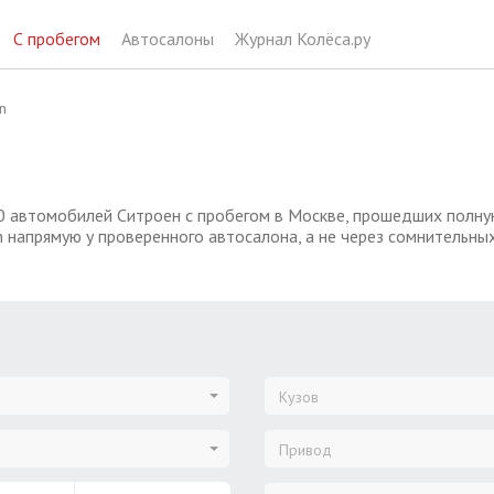
С пробегом
Автосалоны
Журнал Колёса.ру
n
0 автомобилей Ситроен с пробегом в Москве, прошедших полную
n напрямую у проверенного автосалона, а не через сомнительны
Кузов
Привод