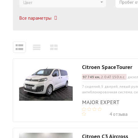
Пробег от
Цвет
Все параметры
Citroen SpaceTourer
97 749 км,
2.0 АТ 150 л.с.
дизел
7 сидений, 5 дверей, левый рул
антиблокировочная система, си
MAJOR EXPERT
4 отзыва
Citroen C3 Aircross