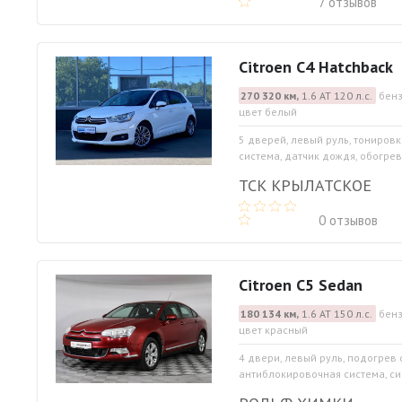
7 отзывов
Citroen C4 Hatchback
270 320 км,
1.6 АТ 120 л.с.
бенз
цвет белый
5 дверей, левый руль, тониров
система, датчик дождя, обогрев 
ТСК КРЫЛАТСКОЕ
0 отзывов
Citroen C5 Sedan
180 134 км,
1.6 АТ 150 л.с.
бенз
цвет красный
4 двери, левый руль, подогрев 
антиблокировочная система, си