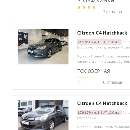
РОЛЬФ ХИМКИ
7 отзывов
Citroen C4 Hatchback
215 951 км,
1.6 АТ 120 л.с.
бенз
Exclusive, привод передний, цв
5 дверей, левый руль, тониров
система, датчик дождя, обогрев 
ТСК ОЗЕРНАЯ
0 отзывов
Citroen C4 Hatchback
170 179 км,
1.6 АТ 120 л.с.
бенз
цвет серый
5 дверей, левый руль, тониров