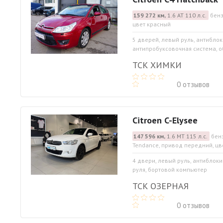
159 272 км,
1.6 АТ 110 л.с.
бенз
цвет красный
5 дверей, левый руль, антибло
антипробуксовочная система, об
ТСК ХИМКИ
0 отзывов
Citroen C-Elysee
147 596 км,
1.6 МТ 115 л.с.
бен
Tendance, привод передний, цв
4 двери, левый руль, антиблок
руля, бортовой компьютер
ТСК ОЗЕРНАЯ
0 отзывов