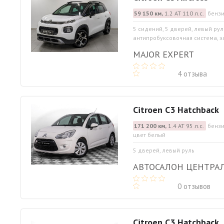
59 150 км,
1.2 АТ 110 л.с.
бензи
5 сидений, 5 дверей, левый рул
антипробуксовочная система, э
MAJOR EXPERT
4 отзыва
Citroen C3 Hatchback
171 200 км,
1.4 АТ 95 л.с.
бензи
цвет белый
5 дверей, левый руль
АВТОСАЛОН ЦЕНТРА
0 отзывов
Citroen C3 Hatchback