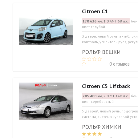
Citroen C1
170 636 км,
1.0 АМТ 68 л.с.
бен
цвет голубой
3 двери, левый руль, антиблоки
контроль, усилитель руля, регу
РОЛЬФ ВЕШКИ
0 отзывов
Citroen C5 Liftback
205 400 км,
2.0 МТ 140 л.с.
бен
цвет серебристый
5 дверей, левый руль, подогре
система, система курсовой уст
РОЛЬФ ХИМКИ