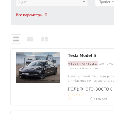
Пробег от
Цвет
Все параметры
Tesla Model 3
9 500 км,
АТ 450 л.с.
электриче
цвет серый металлик
4 двери, левый руль, подогрев 
антиблокировочная система, дат
РОЛЬФ ЮГО-ВОСТОК
0 отзывов