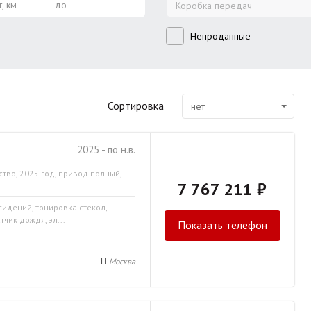
, км
до
Коробка передач
Непроданные
Сортировка
нет
2025 - по н.в.
ство, 2025 год, привод полный,
7 767 211 ₽
сидений, тонировка стекол,
чик дождя, эл...
Показать телефон
Москва