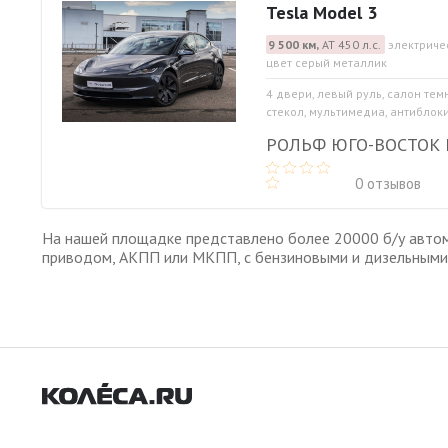
Tesla Model 3
9 500 км,
АТ 450 л.с.
электриче
цвет серый металлик
4 двери, левый руль, салон те
стекол, мультимедиа, антиблок
РОЛЬФ ЮГО-ВОСТОК
0 отзывов
На нашей площадке представлено более 20000 б/у автом
приводом, АКПП или МКПП, с бензиновыми и дизельными 