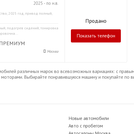
2025 - по н.в.
ство, 2025 год, привод полный,
Продано
мный, подогрев сидений, тонировка
ировочна...
Показать телефон
 ПРЕМИУМ
Москва
обилей различных марок во всевозможных вариациях: с правым 
моторами. Выбирайте понравившуюся машину и покупайте по в
Новые автомобили
Авто с пробегом
Автосалоны Москва