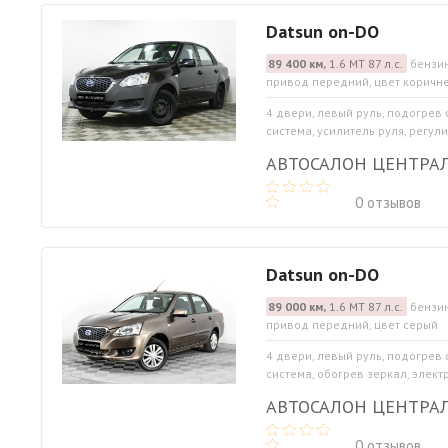
Datsun on-DO
89 400 км,
1.6 МТ 87 л.с.
бензин
привод передний, цвет коричн
4 двери, левый руль, подогрев
система, усилитель руля, регул
АВТОСАЛОН ЦЕНТРА
0 отзывов
Datsun on-DO
89 000 км,
1.6 МТ 87 л.с.
бензин
привод передний, цвет серый
4 двери, левый руль, подогрев
система, обогрев зеркал, элект
АВТОСАЛОН ЦЕНТРА
0 отзывов