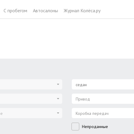
С пробегом
Автосалоны
Журнал Колёса.ру
седан
Привод
ие
Коробка передач
Непроданные