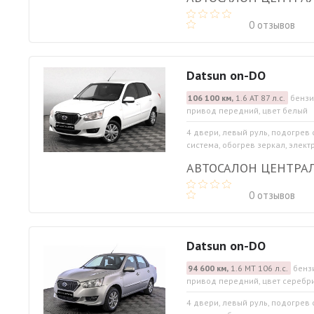
0 отзывов
Datsun on-DO
106 100 км,
1.6 АТ 87 л.с.
бензин
привод передний, цвет белый
4 двери, левый руль, подогрев
система, обогрев зеркал, элект
АВТОСАЛОН ЦЕНТРА
0 отзывов
Datsun on-DO
94 600 км,
1.6 МТ 106 л.с.
бензи
привод передний, цвет серебр
4 двери, левый руль, подогрев