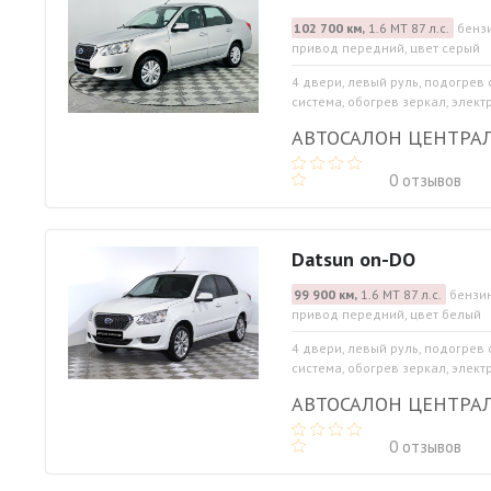
102 700 км,
1.6 МТ 87 л.с.
бензи
привод передний, цвет серый
4 двери, левый руль, подогрев
система, обогрев зеркал, элект
АВТОСАЛОН ЦЕНТРА
0 отзывов
Datsun on-DO
99 900 км,
1.6 МТ 87 л.с.
бензин
привод передний, цвет белый
4 двери, левый руль, подогрев
система, обогрев зеркал, элект
АВТОСАЛОН ЦЕНТРА
0 отзывов