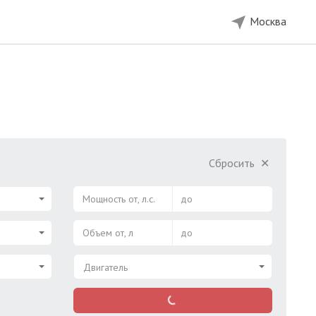
Москва
Сбросить
✕
Мощность от, л.с.
до
Объем от, л
до
Двигатель