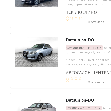
руля, бортовой компьютер
ТСК ЛЮБЛИНО
0 отзывов
Datsun on-DO
129 300 км,
1.6 МТ 87 л.с.
бензи
II, привод передний, цвет голу
4 двери, левый руль, подогрев
система, датчик дождя, обогрев
АВТОСАЛОН ЦЕНТРА
0 отзывов
Datsun on-DO
127 000 км,
1.6 МТ 87 л.с.
бензи