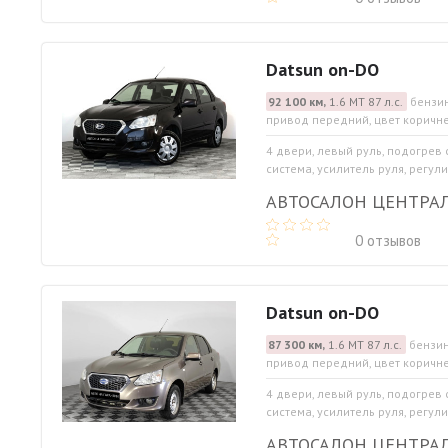
Datsun on-DO
92 100 км,
1.6 МТ 87 л.с.
бензин
привод передний, цвет коричн
4 двери, левый руль, подогрев
система, усилитель руля, регул
АВТОСАЛОН ЦЕНТРА
0 отзывов
Datsun on-DO
87 300 км,
1.6 МТ 87 л.с.
бензин
привод передний, цвет коричн
4 двери, левый руль, подогрев
система, усилитель руля, регул
АВТОСАЛОН ЦЕНТРА