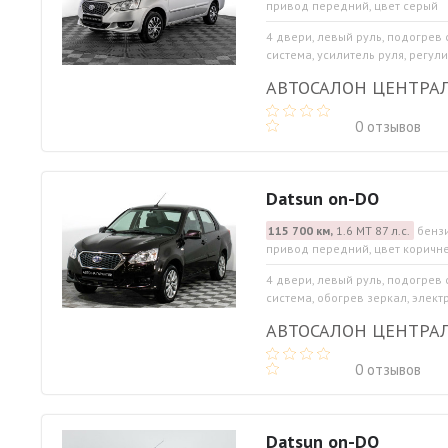
привод передний, цвет серый
4 двери, левый руль, подогрев
система, усилитель руля, регул
АВТОСАЛОН ЦЕНТРА
0 отзывов
Datsun on-DO
115 700 км,
1.6 МТ 87 л.с.
бензи
привод передний, цвет коричн
4 двери, левый руль, подогрев
система, обогрев зеркал, элект
АВТОСАЛОН ЦЕНТРА
0 отзывов
Datsun on-DO