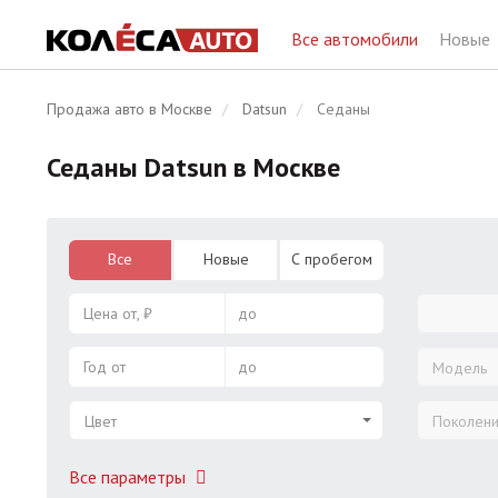
Все автомобили
Новые
Продажа авто в Москве
Datsun
Седаны
Седаны Datsun в Москве
Все
Новые
С пробегом
Цена от, ₽
до
Год от
до
Модель
Цвет
Поколен
Все параметры