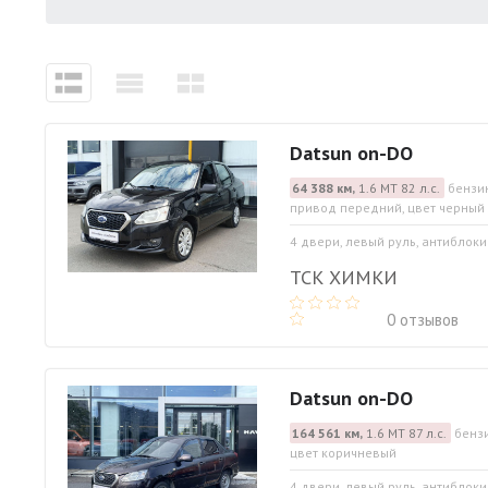
Datsun on-DO
64 388 км,
1.6 МТ 82 л.с.
бензин
привод передний, цвет черный
4 двери, левый руль, антиблоки
ТСК ХИМКИ
0 отзывов
Datsun on-DO
164 561 км,
1.6 МТ 87 л.с.
бензи
цвет коричневый
4 двери, левый руль, антиблок