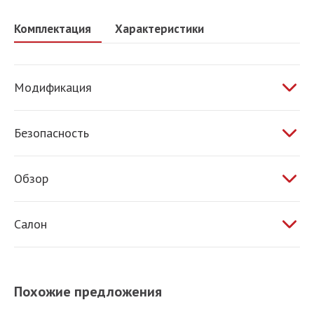
Комплектация
Характеристики
Модификация
1.6 AT 105 л.с.
Безопасность
ABS
Обзор
ESP
Электропривод зеркал
Салон
Обогрев сидений
Усилитель руля
Похожие предложения
Бортовой компьютер