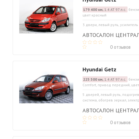
179 400 км,
1.4 АТ 97 л.с.
бензи
цвет красный
3 двери, левый руль, усилитель
АВТОСАЛОН ЦЕНТРА
0 отзывов
Hyundai Getz
225 500 км,
1.4 АТ 97 л.с.
бензи
Comfort, привод передний, цве
5 дверей, левый руль, подогре
система, обогрев зеркал, элект
АВТОСАЛОН ЦЕНТРА
0 отзывов