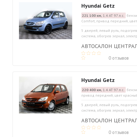
Hyundai Getz
221 100 км,
1.4 АТ 97 л.с.
бензи
Comfort, привод передний, цве
5 дверей, левый руль, подогре
система, обогрев зеркал, элект
АВТОСАЛОН ЦЕНТРА
0 отзывов
Hyundai Getz
220 400 км,
1.4 АТ 97 л.с.
бензи
привод передний, цвет красны
5 дверей, левый руль, подогре
система, обогрев зеркал, элект
АВТОСАЛОН ЦЕНТРА
0 отзывов