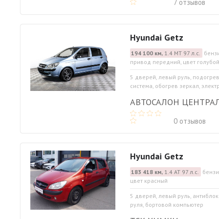
7 отзывов
Hyundai Getz
194 100 км,
1.4 МТ 97 л.с.
бензи
привод передний, цвет голубо
5 дверей, левый руль, подогре
система, обогрев зеркал, элект
АВТОСАЛОН ЦЕНТРА
0 отзывов
Hyundai Getz
183 418 км,
1.4 АТ 97 л.с.
бензи
цвет красный
5 дверей, левый руль, антибло
руля, бортовой компьютер