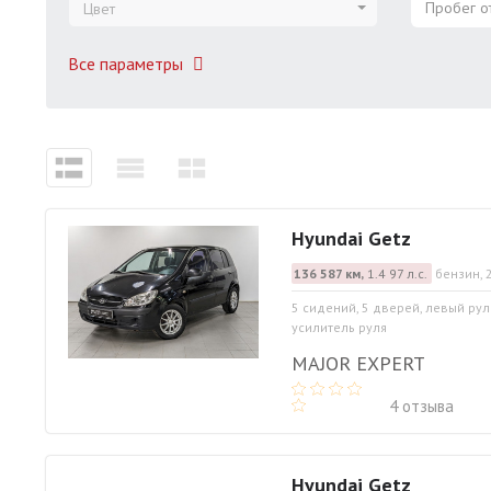
Пробег от
Цвет
Все параметры
Hyundai Getz
136 587 км,
1.4 97 л.с.
бензин, 
5 сидений, 5 дверей, левый рул
усилитель руля
MAJOR EXPERT
4 отзыва
Hyundai Getz