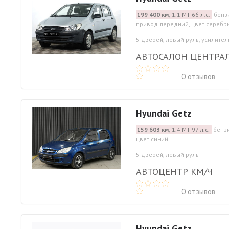
199 400 км,
1.1 МТ 66 л.с.
бензи
привод передний, цвет серебр
5 дверей, левый руль, усилител
АВТОСАЛОН ЦЕНТРА
0 отзывов
Hyundai Getz
159 603 км,
1.4 МТ 97 л.с.
бензи
цвет синий
5 дверей, левый руль
АВТОЦЕНТР КМ/Ч
0 отзывов
Hyundai Getz