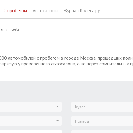
С пробегом
Автосалоны
Журнал Колёса.ру
ai
Getz
000 автомобилей с пробегом в городе Москва, прошедших полну
апрямую у проверенного автосалона, а не через сомнительных п
Кузов
Привод