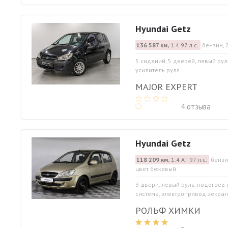
Hyundai Getz
136 587 км,
1.4 97 л.с.
бензин, 
5 сидений, 5 дверей, левый рул
усилитель руля
MAJOR EXPERT
4 отзыва
Hyundai Getz
118 209 км,
1.4 АТ 97 л.с.
бензи
цвет бежевый
3 двери, левый руль, подогрев
система, электропривод зекрал,
РОЛЬФ ХИМКИ