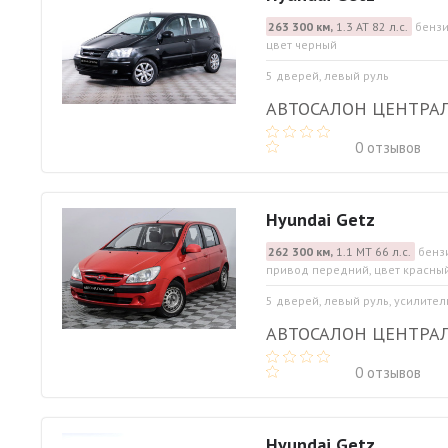
263 300 км,
1.3 АТ 82 л.с.
бензи
цвет черный
5 дверей, левый руль
АВТОСАЛОН ЦЕНТРА
0 отзывов
Hyundai Getz
262 300 км,
1.1 МТ 66 л.с.
бензи
привод передний, цвет красны
5 дверей, левый руль, усилител
АВТОСАЛОН ЦЕНТРА
0 отзывов
Hyundai Getz