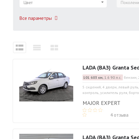
Цвет
Поколен
Все параметры
LADA (ВАЗ) Granta Se
101 603 км,
1.6 90 л.с.
бензин, 
5 сидений, 4 двери, левый руль
контроль, усилитель руля, борто
MAJOR EXPERT
4 отзыва
LADA (ВАЗ) Granta Se