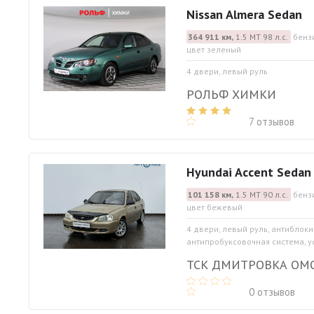
Nissan Almera Sedan
364 911 км,
1.5 МТ 98 л.с.
бенз
цвет зеленый
4 двери, левый руль
РОЛЬФ ХИМКИ
7 отзывов
Hyundai Accent Sedan
101 158 км,
1.5 МТ 90 л.с.
бенз
цвет бежевый
4 двери, левый руль, антиблок
антипробуксовочная система, ус
ТСК ДМИТРОВКА ОМ
0 отзывов