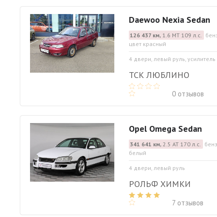
Daewoo Nexia Sedan
126 437 км,
1.6 МТ 109 л.с.
бен
цвет красный
4 двери, левый руль, усилитель
ТСК ЛЮБЛИНО
0 отзывов
Opel Omega Sedan
341 641 км,
2.5 АТ 170 л.с.
бенз
белый
4 двери, левый руль
РОЛЬФ ХИМКИ
7 отзывов