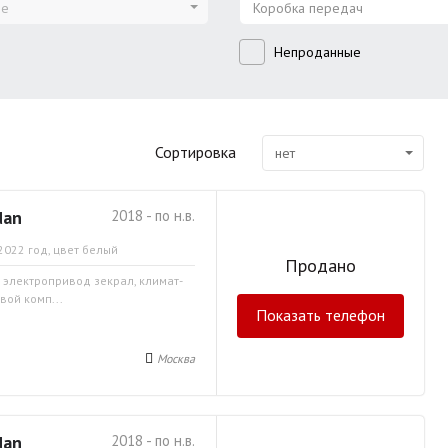
ие
Коробка передач
Непроданные
Сортировка
нет
dan
2018 - по н.в.
2022 год, цвет белый
Продано
, электропривод зекрал, климат-
вой комп...
Показать телефон
Москва
dan
2018 - по н.в.