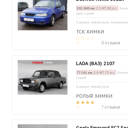
202 000 км,
1.5 МТ 80 л.с.
бенз
цвет синий
4 двери, левый руль, тонировка
ТСК ХИМКИ
0 отзывов
LADA (ВАЗ) 2107
77 161 км,
1.6 МТ 73 л.с.
бензин
серый
4 двери, левый руль
РОЛЬФ ХИМКИ
7 отзывов
Geely Emgrand EC7 Se