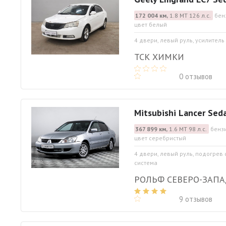
172 004 км,
1.8 МТ 126 л.с.
бен
цвет белый
4 двери, левый руль, усилитель
ТСК ХИМКИ
0 отзывов
Mitsubishi Lancer Sed
367 899 км,
1.6 МТ 98 л.с.
бензи
цвет серебристый
4 двери, левый руль, подогрев
система
РОЛЬФ СЕВЕРО-ЗАП
9 отзывов