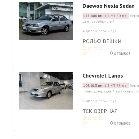
Daewoo Nexia Sedan
125 400 км,
1.5 МТ 80 л.с.
бенз
цвет серебристый
4 двери, левый руль
РОЛЬФ ВЕШКИ
0 отзывов
Chevrolet Lanos
108 013 км,
1.5 МТ 86 л.с.
бензи
привод передний, цвет серебр
4 двери, левый руль
ТСК ОЗЕРНАЯ
0 отзывов