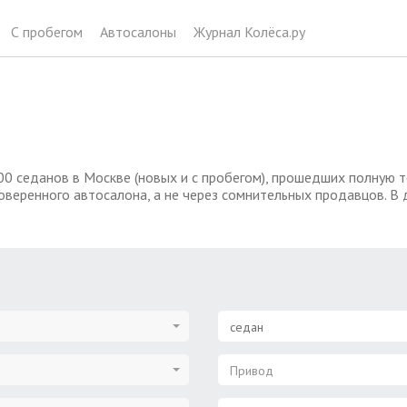
С пробегом
Автосалоны
Журнал Колёса.ру
00 седанов в Москве (новых и с пробегом), прошедших полную т
роверенного автосалона, а не через сомнительных продавцов.
седан
Привод