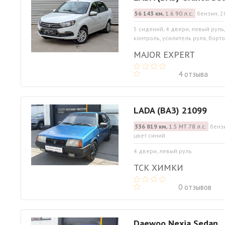
56 143 км,
1.6 90 л.с.
бензин, 2
5 сидений, 4 двери, левый руль
контроль, усилитель руля, борто
MAJOR EXPERT
4 отзыва
LADA (ВАЗ) 21099
336 819 км,
1.5 МТ 78 л.с.
бенз
цвет синий
4 двери, левый руль
ТСК ХИМКИ
0 отзывов
Daewoo Nexia Sedan