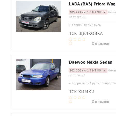
LADA (ВАЗ) Priora Wa
205 753 км,
1.6 МТ 98 л.с.
бенз
цвет серый
5 дверей, левый руль
ТСК ЩЕЛКОВКА
0 отзывов
Daewoo Nexia Sedan
202 000 км,
1.5 МТ 80 л.с.
бенз
цвет синий
4 двери, левый руль, тонировка
ТСК ХИМКИ
0 отзывов