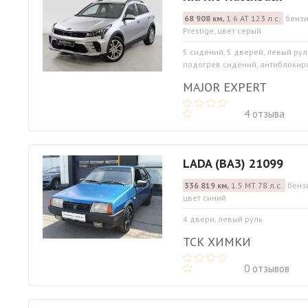
68 908 км,
1.6 АТ 123 л.с.
бензи
Prestige, цвет серый
5 сидений, 5 дверей, левый рул
подогрев сидений, антиблокиро
MAJOR EXPERT
4 отзыва
LADA (ВАЗ) 21099
336 819 км,
1.5 МТ 78 л.с.
бенз
цвет синий
4 двери, левый руль
ТСК ХИМКИ
0 отзывов