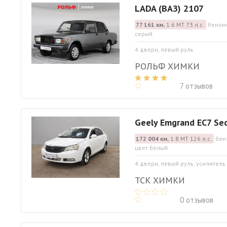
LADA (ВАЗ) 2107
77 161 км,
1.6 МТ 73 л.с.
бензин
серый
4 двери, левый руль
РОЛЬФ ХИМКИ
7 отзывов
Geely Emgrand EC7 Se
172 004 км,
1.8 МТ 126 л.с.
бен
цвет белый
4 двери, левый руль, усилитель
ТСК ХИМКИ
0 отзывов