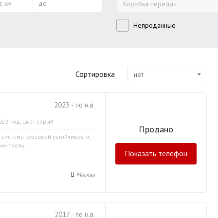
, км
до
Коробка передач
Непроданные
Сортировка
нет
2023 - по н.в.
023 год, цвет серый
Продано
, система курсовой устойчивости,
контроль...
Показать телефон
Москва
2017 - по н.в.