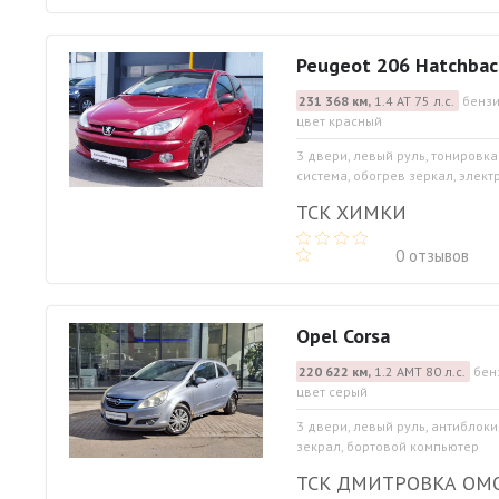
Peugeot 206 Hatchbac
231 368 км,
1.4 АТ 75 л.с.
бензи
цвет красный
3 двери, левый руль, тонировк
система, обогрев зеркал, элект
ТСК ХИМКИ
0 отзывов
Opel Corsa
220 622 км,
1.2 АМТ 80 л.с.
бен
цвет серый
3 двери, левый руль, антиблок
зекрал, бортовой компьютер
ТСК ДМИТРОВКА ОМ