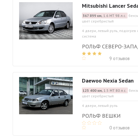
Mitsubishi Lancer Sed
367 899 км,
1.6 МТ 98 л.с.
бензи
цвет серебристый
4 двери, левый руль, подогрев
система
РОЛЬФ СЕВЕРО-ЗАП
9 отзывов
Daewoo Nexia Sedan
125 400 км,
1.5 МТ 80 л.с.
бенз
цвет серебристый
4 двери, левый руль
РОЛЬФ ВЕШКИ
0 отзывов