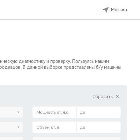
Москва
ческую диагностику и проверку. Пользуясь нашим
продавцов. В данной выборке представлены б/у машины
Сбросить
✕
Мощность от, л.с.
до
Объем от, л
до