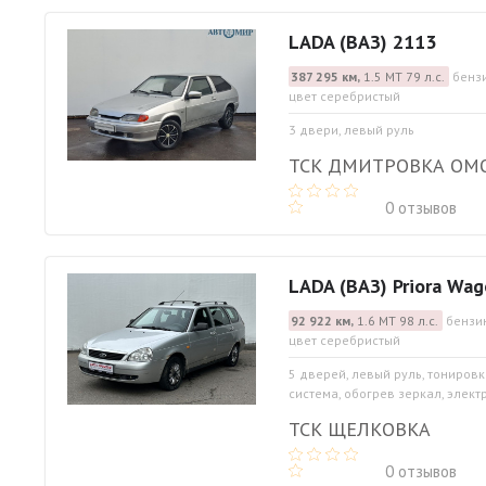
LADA (ВАЗ) 2113
387 295 км,
1.5 МТ 79 л.с.
бензи
цвет серебристый
3 двери, левый руль
ТСК ДМИТРОВКА ОМ
0 отзывов
LADA (ВАЗ) Priora Wa
92 922 км,
1.6 МТ 98 л.с.
бензин
цвет серебристый
5 дверей, левый руль, тониров
система, обогрев зеркал, элект
ТСК ЩЕЛКОВКА
0 отзывов