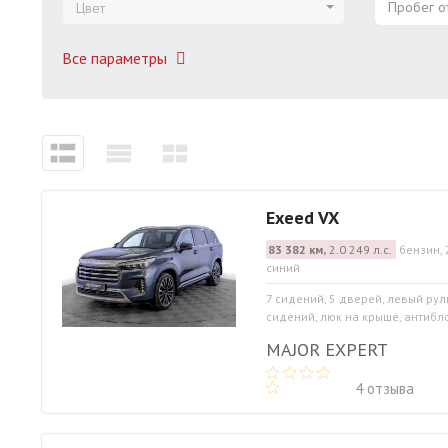
Пробег от
Цвет
Все параметры
Exeed VX
83 382 км,
2.0 249 л.с.
бензин, 
синий
7 сидений, 5 дверей, левый рул
сидений, люк на крыше, антибло
MAJOR EXPERT
4 отзыва