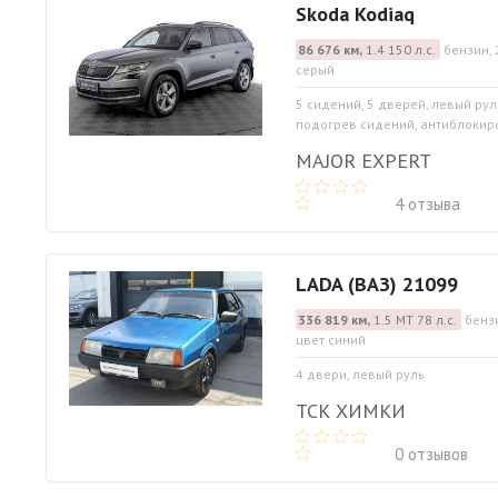
Skoda Kodiaq
86 676 км,
1.4 150 л.с.
бензин, 
серый
5 сидений, 5 дверей, левый рул
подогрев сидений, антиблокиро
MAJOR EXPERT
4 отзыва
LADA (ВАЗ) 21099
336 819 км,
1.5 МТ 78 л.с.
бенз
цвет синий
4 двери, левый руль
ТСК ХИМКИ
0 отзывов