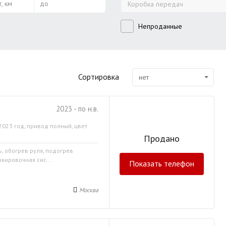
, км
до
Коробка передач
Непроданные
Сортировка
нет
2023 - по н.в.
2023 год, привод полный, цвет
Продано
ь, обогрев руля, подогрев
кировочная сис...
Показать телефон
Москва