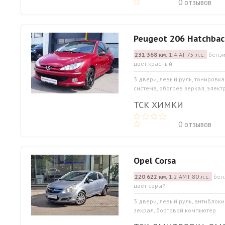
0 отзывов
Peugeot 206 Hatchbac
231 368 км,
1.4 АТ 75 л.с.
бензи
цвет красный
3 двери, левый руль, тонировк
система, обогрев зеркал, элект
ТСК ХИМКИ
0 отзывов
Opel Corsa
220 622 км,
1.2 АМТ 80 л.с.
бен
цвет серый
3 двери, левый руль, антиблок
зекрал, бортовой компьютер