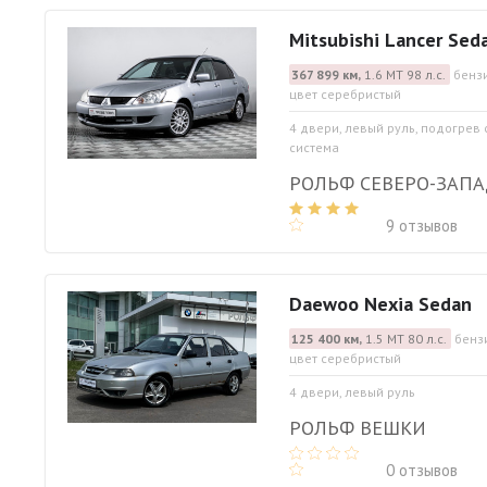
Mitsubishi Lancer Sed
367 899 км,
1.6 МТ 98 л.с.
бензи
цвет серебристый
4 двери, левый руль, подогрев
система
РОЛЬФ СЕВЕРО-ЗАП
9 отзывов
Daewoo Nexia Sedan
125 400 км,
1.5 МТ 80 л.с.
бенз
цвет серебристый
4 двери, левый руль
РОЛЬФ ВЕШКИ
0 отзывов