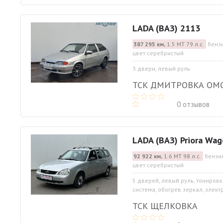
LADA (ВАЗ) 2113
387 295 км,
1.5 МТ 79 л.с.
бензи
цвет серебристый
3 двери, левый руль
ТСК ДМИТРОВКА ОМ
0 отзывов
LADA (ВАЗ) Priora Wa
92 922 км,
1.6 МТ 98 л.с.
бензин
цвет серебристый
5 дверей, левый руль, тониров
система, обогрев зеркал, элект
ТСК ЩЕЛКОВКА