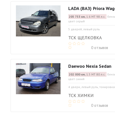
LADA (ВАЗ) Priora Wa
205 753 км,
1.6 МТ 98 л.с.
бенз
цвет серый
5 дверей, левый руль
ТСК ЩЕЛКОВКА
0 отзывов
Daewoo Nexia Sedan
202 000 км,
1.5 МТ 80 л.с.
бенз
цвет синий
4 двери, левый руль, тонировка
ТСК ХИМКИ
0 отзывов