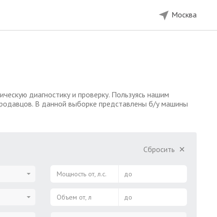
Москва
ческую диагностику и проверку. Пользуясь нашим
продавцов. В данной выборке представлены б/у машины
Сбросить
✕
Мощность от, л.с.
до
Объем от, л
до