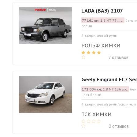
LADA (ВАЗ) 2107
77 161 км,
1.6 МТ 73 л.с.
бензин
серый
4 двери, левый руль
РОЛЬФ ХИМКИ
7 отзывов
Geely Emgrand EC7 Se
172 004 км,
1.8 МТ 126 л.с.
бен
цвет белый
4 двери, левый руль, усилитель
ТСК ХИМКИ
0 отзывов