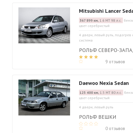
Mitsubishi Lancer Sed
367 899 км,
1.6 МТ 98 л.с.
бензи
цвет серебристый
4 двери, левый руль, подогрев
система
РОЛЬФ СЕВЕРО-ЗАП
9 отзывов
Daewoo Nexia Sedan
125 400 км,
1.5 МТ 80 л.с.
бенз
цвет серебристый
4 двери, левый руль
РОЛЬФ ВЕШКИ
0 отзывов