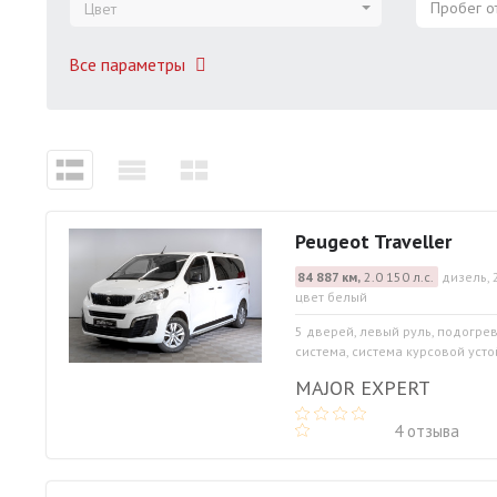
Пробег от
Цвет
Все параметры
Peugeot Traveller
84 887 км,
2.0 150 л.с.
дизель, 
цвет белый
5 дверей, левый руль, подогре
система, система курсовой устой
MAJOR EXPERT
4 отзыва