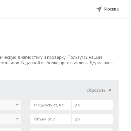
Москва
ческую диагностику и проверку. Пользуясь нашим
продавцов. В данной выборке представлены б/у машины
Сбросить
✕
Мощность от, л.с.
до
Объем от, л
до