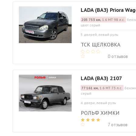
LADA (ВАЗ) Priora Wa
205 753 км,
1.6 МТ 98 л.с.
бенз
цвет серый
5 дверей, левый руль
ТСК ЩЕЛКОВКА
0 отзывов
LADA (ВАЗ) 2107
77 161 км,
1.6 МТ 73 л.с.
бензин
серый
4 двери, левый руль
РОЛЬФ ХИМКИ
7 отзывов