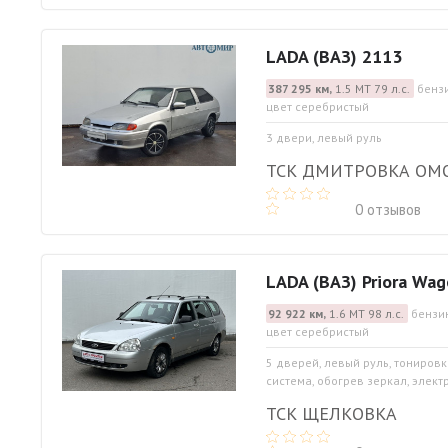
LADA (ВАЗ) 2113
387 295 км,
1.5 МТ 79 л.с.
бензи
цвет серебристый
3 двери, левый руль
ТСК ДМИТРОВКА ОМ
0 отзывов
LADA (ВАЗ) Priora Wa
92 922 км,
1.6 МТ 98 л.с.
бензин
цвет серебристый
5 дверей, левый руль, тониров
система, обогрев зеркал, элект
ТСК ЩЕЛКОВКА