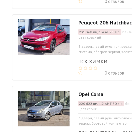
0 отзывов
Peugeot 206 Hatchbac
231 368 км,
1.4 АТ 75 л.с.
бензи
цвет красный
3 двери, левый руль, тонировк
система, обогрев зеркал, элект
ТСК ХИМКИ
0 отзывов
Opel Corsa
220 622 км,
1.2 АМТ 80 л.с.
бен
цвет серый
3 двери, левый руль, антиблок
зекрал, бортовой компьютер