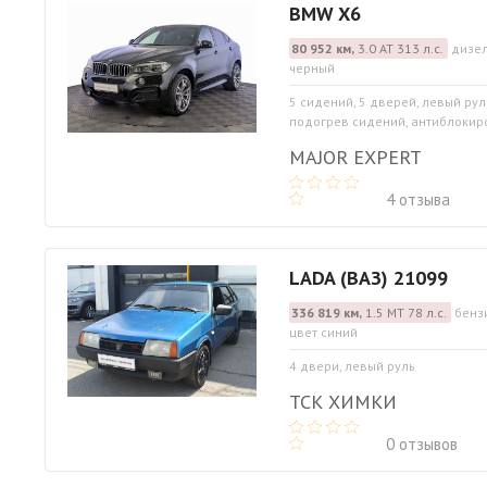
BMW X6
80 952 км,
3.0 АТ 313 л.с.
дизел
черный
5 сидений, 5 дверей, левый рул
подогрев сидений, антиблокиро
MAJOR EXPERT
4 отзыва
LADA (ВАЗ) 21099
336 819 км,
1.5 МТ 78 л.с.
бенз
цвет синий
4 двери, левый руль
ТСК ХИМКИ
0 отзывов