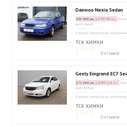
Daewoo Nexia Sedan
202 000 км,
1.5 МТ 80 л.с.
бенз
цвет синий
4 двери, левый руль, тонировка
ТСК ХИМКИ
0 отзывов
Geely Emgrand EC7 Se
172 004 км,
1.8 МТ 126 л.с.
бен
цвет белый
4 двери, левый руль, усилитель
ТСК ХИМКИ
0 отзывов